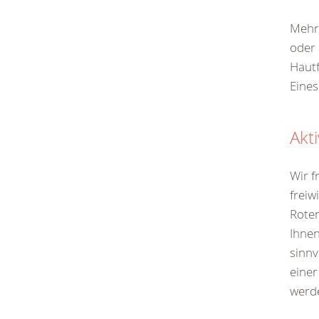
Mehr 
oder 
Hautf
Eines
Akt
Wir f
freiw
Roten
Ihnen
sinnv
einer
werd