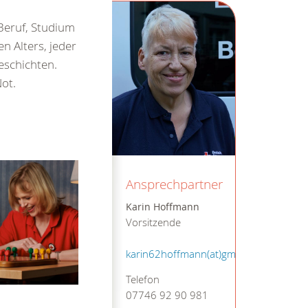
Beruf, Studium
n Alters, jeder
eschichten.
ot.
Ansprechpartner
Karin Hoffmann
Vorsitzende
karin62hoffmann(at)gmail.com
Telefon
07746 92 90 981