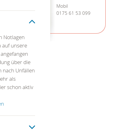
Mobil
0175 61 53 099
en Notlagen
 auf unsere
- angefangen
ldung über die
n nach Unfällen
ehr als
er schon aktiv
en