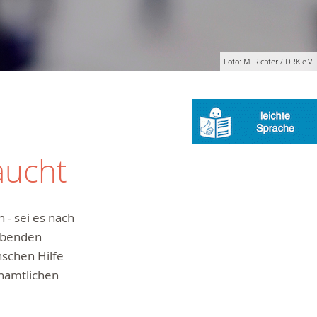
Foto: M. Richter / DRK e.V.
aucht
 - sei es nach
lebenden
nschen Hilfe
enamtlichen