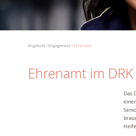
Angebote
Engagement
Ehrenamt
Ehrenamt im DRK -
Das D
einem
Senio
brauc
Helf