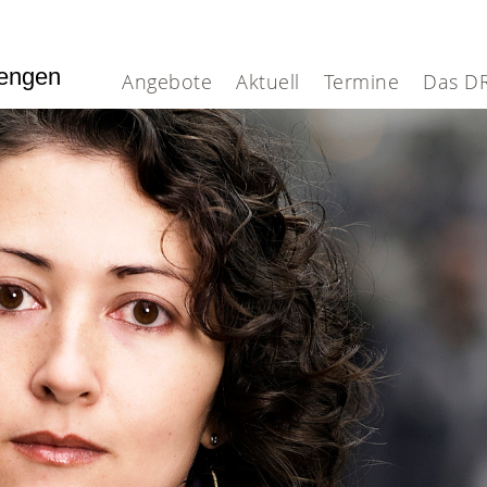
iengen
Angebote
Aktuell
Termine
Das D