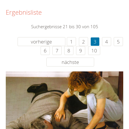
Ergebnisliste
Suchergebnisse 21 bis 30 von 105
vorherige
1
2
3
4
5
6
7
8
9
10
nächste