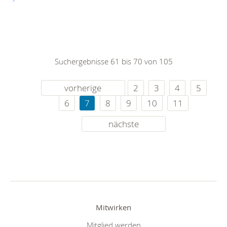
Suchergebnisse 61 bis 70 von 105
vorherige
2
3
4
5
6
7
8
9
10
11
nächste
Mitwirken
Mitglied werden